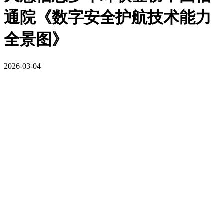
通院《数字安全护航技术能力
全景图》
2026-03-04
近日，中国信息通信研究院（以下简称“信通院”）
权威发布了第四期《
数字安全护航技术能力全景图
》
（以下简称“图谱”）。作为数字安全产业与技术能力发
展的风向标，该全景图旨在客观、真实地展现我国数字
安全产业的核心力量与技术全貌。经过严格评审，
天懋
信息凭借深厚的技术积累、卓越的市场口碑和持续拓展
的行业版图，再次入围第四期《数字安全护航技术能力
全景图》！