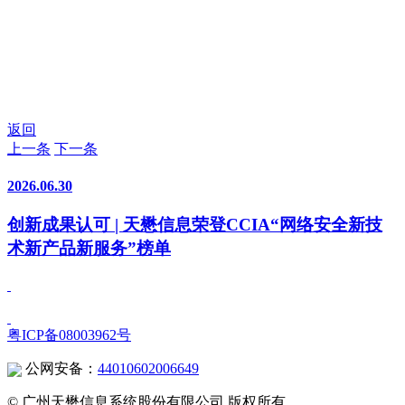
划
》，聚焦技术创新切实提升数字安全保障能力，助力
构建坚实可靠的安全底座支撑，为自主可控、安全可靠
的数字技术体系保驾护航。
返回
上一条
下一条
2026.06.30
创新成果认可 | 天懋信息荣登CCIA“网络安全新技
术新产品新服务”榜单
粤ICP备08003962号
公网安备：
44010602006649
© 广州天懋信息系统股份有限公司 版权所有